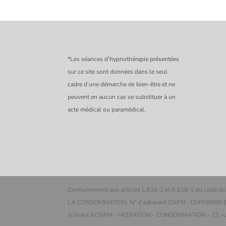
*Les séances d’hypnothérapie présentées
sur ce site sont données dans le seul
cadre d’une démarche de bien-être et ne
peuvent en aucun cas se substituer à un
acte médical ou paramédical.
Conformément aux articles L.616-1 et R.616-1 du code de
LA CONSOMMATION. N° d’adhérent CNPM : CNPM0866 En cas
écrivant à CNPM - MEDIATION - CONSOMMATION - 23, ru