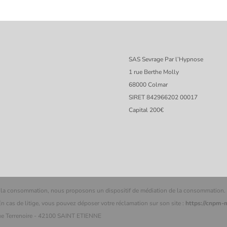
SAS Sevrage Par l’Hypnose
1 rue Berthe Molly
68000 Colmar
SIRET 842966202 00017
Capital 200€
 la consommation, nous proposons un dispositif de médiation de la consommation.
 de litige, vous pouvez déposer votre réclamation sur son site :
https://cnpm
e Terrenoire - 42100 SAINT ETIENNE