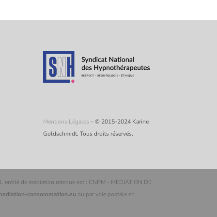
Mentions Légales
– © 2015-2024 Karine
Goldschmidt. Tous droits réservés.
 L'entité de médiation retenue est : CNPM - MEDIATION DE
-mediation-consommation.eu
ou par voie postale en