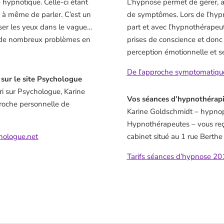
e hypnotique. Celle-ci étant
L’hypnose permet de gérer, a
, à même de parler. C’est un
de symptômes. Lors de l’hypn
er les yeux dans le vague…
part et avec l’hypnothérapeu
e de nombreux problèmes en
prises de conscience et donc
perception émotionnelle et se
De l’approche symptomatique 
 sur le site Psychologue
ari sur Psychologue, Karine
Vos séances d’hypnothérapi
roche personnelle de
Karine Goldschmidt – hypnop
Hypnothérapeutes – vous reç
chologue.net
cabinet situé au 1 rue Berthe
Tarifs séances d’hypnose 20