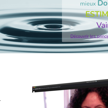
Do
mieux
ESTI
Vai
Découvrir les prin
r